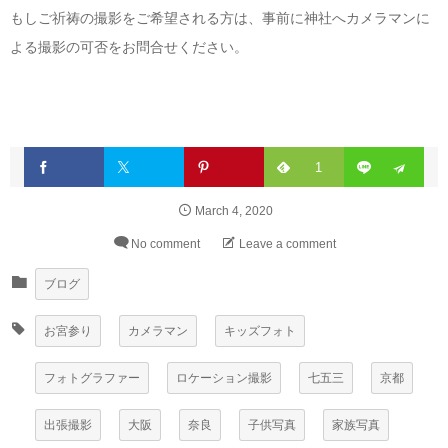
もしご祈祷の撮影をご希望される方は、事前に神社へカメラマンに
よる撮影の可否をお問合せください。
1
March
4
,
2020
No comment
Leave a comment
ブログ
お宮参り
カメラマン
キッズフォト
フォトグラファー
ロケーション撮影
七五三
京都
出張撮影
大阪
奈良
子供写真
家族写真